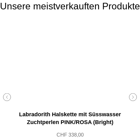
Unsere meistverkauften Produkte
i
t
e
g
e
w
ä
h
l
t
w
e
r
d
e
Labradorith Halskette mit Süsswasser
n
Zuchtperlen PINK/ROSA (Bright)
CHF
338,00