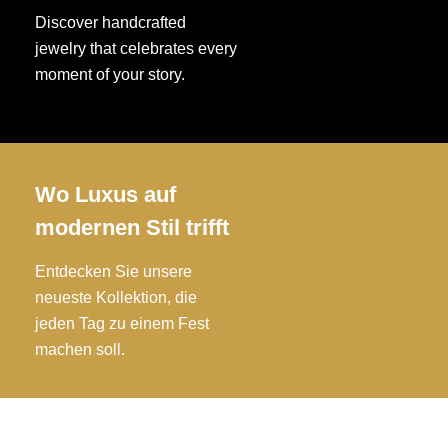
n
Discover handcrafted
n
jewelry that celebrates every
e
moment of your story.
n
a
u
f
d
Wo Luxus auf
e
modernen Stil trifft
r
P
Entdecken Sie unsere
r
o
neueste Kollektion, die
d
jeden Tag zu einem Fest
u
machen soll.
k
t
s
e