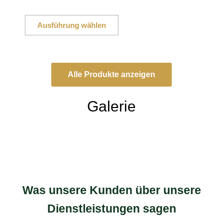
D
Ausführung wählen
i
e
s
e
Alle Produkte anzeigen
s
P
Galerie
r
o
d
u
k
t
w
e
Was unsere Kunden über unsere
i
Dienstleistungen sagen
s