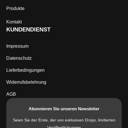
f
Produkte
.
D
Kontakt
i
KUNDENDIENST
e
O
p
Impressum
t
i
Datenschutz
o
Lieferbedingungen
n
e
Widerrufsbelehrung
n
k
AGB
ö
n
Abonnieren Sie unseren Newsletter
n
e
Seien Sie der Erste, der von exklusiven Drops, limitierten
n
Veröffentlichungen