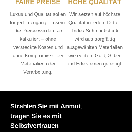
FAIRE PREISE
HOHE QUALITÄT
n
Luxus und Qualität sollen
Wir setzen auf höchste
a
u
für jeden zugänglich sein.
Qualität in jedem Detail.
f
Die Preise werden fair
Jedes Schmuckstück
.
kalkuliert – ohne
wird aus sorgfältig
D
versteckte Kosten und
ausgewählten Materialien
i
ohne Kompromisse bei
wie echtem Gold, Silber
e
Materialien oder
und Edelsteinen gefertigt.
O
p
Verarbeitung.
t
i
o
n
Strahlen Sie mit Anmut,
e
n
tragen Sie es mit
k
Selbstvertrauen
ö