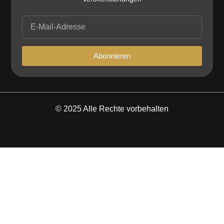
a
E-
u
Mail-
f
Adresse
d
Abonnieren
e
r
P
r
o
© 2025 Alle Rechte vorbehalten
d
u
k
t
s
e
i
t
e