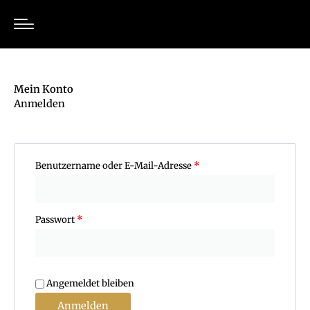
Zum
Inhalt
springen
Mein Konto
Anmelden
Erforderlich
Erforderlich
Benutzername oder E-Mail-Adresse
*
Passwort
*
Angemeldet bleiben
Anmelden