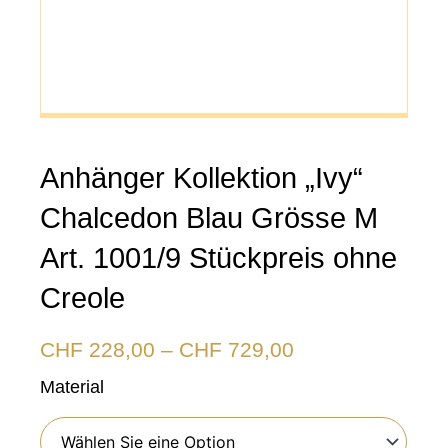
Anhänger Kollektion „Ivy“
Chalcedon Blau Grösse M
Art. 1001/9 Stückpreis ohne
Creole
Preisspanne:
CHF
228,00
–
CHF
729,00
CHF 228,00
Anhänger
Material
Kollektion
bis
"Ivy"
Chalcedon