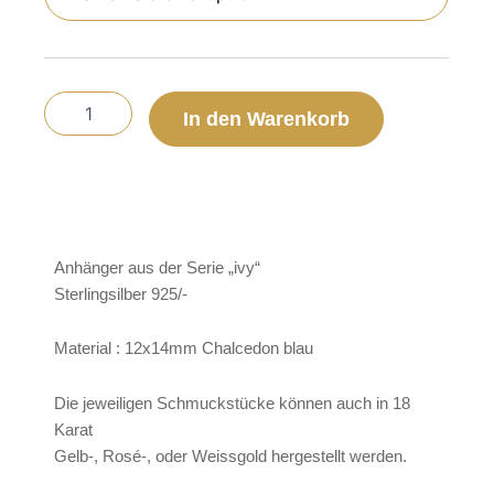
CHF 729,00
Blau
Grösse
M
Art.
1001/9
In den Warenkorb
Stückpreis
ohne
Creole
Menge
Anhänger aus der Serie „ivy“
Sterlingsilber 925/-
Material : 12x14mm Chalcedon blau
Die jeweiligen Schmuckstücke können auch in 18
Karat
Gelb-, Rosé-, oder Weissgold hergestellt werden.