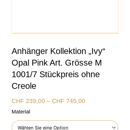
Anhänger Kollektion „Ivy“
Opal Pink Art. Grösse M
1001/7 Stückpreis ohne
Creole
Preisspanne:
CHF
239,00
–
CHF
745,00
CHF 239,00
Anhänger
Material
Kollektion
bis
"Ivy"
Opal