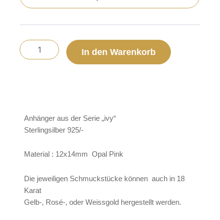
CHF 745,00
Pink
Art.
Grösse
M
1001/7
In den Warenkorb
Stückpreis
ohne
Creole
Menge
Anhänger aus der Serie „ivy“
Sterlingsilber 925/-
Material : 12x14mm Opal Pink
Die jeweiligen Schmuckstücke können auch in 18
Karat
Gelb-, Rosé-, oder Weissgold hergestellt werden.