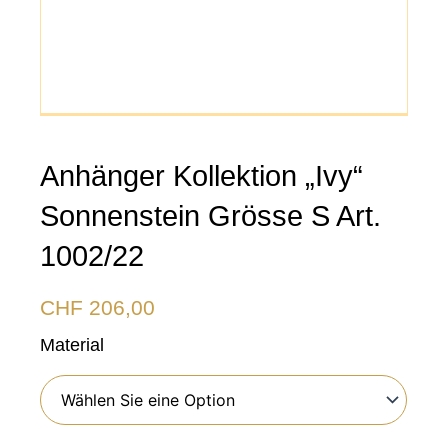
Anhänger Kollektion „Ivy“
Sonnenstein Grösse S Art.
1002/22
CHF
206,00
Anhänger
Material
Kollektion
"Ivy"
Sonnenstein
Grösse
S